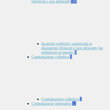
(dirigenti e non dirigenti)
160
Incarichi conferiti e autorizzati ai
dipendenti (dirigenti e non dirigenti) (da
pubblicare in tabelle)
8
Contrattazione collettiva
2
Contrattazione collettiva
2
Contrattazione integrativa
12