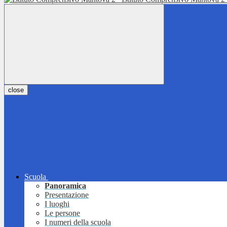
close
Scuola
Panoramica
Presentazione
I luoghi
Le persone
I numeri della scuola