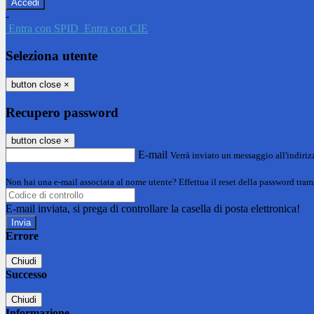
-
Entra con SPID
Entra con CIE
Seleziona utente
button close
×
Recupero password
button close
×
E-mail
Verrà inviato un messaggio all'indirizz
Non hai una e-mail associata al nome utente? Effettua il reset della password tram
E-mail inviata, si prega di controllare la casella di posta elettronica!
Errore
Chiudi
Successo
Chiudi
Informazione