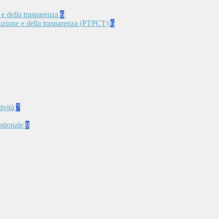
 e della trasparenza
6
rruzione e della trasparenza (PTPCT)
6
tività
7
stionale
8