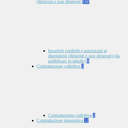
(dirigenti e non dirigenti)
160
Incarichi conferiti e autorizzati ai
dipendenti (dirigenti e non dirigenti) (da
pubblicare in tabelle)
8
Contrattazione collettiva
2
Contrattazione collettiva
2
Contrattazione integrativa
12