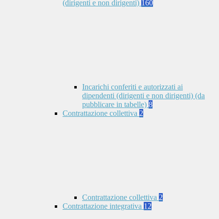
(dirigenti e non dirigenti)
160
Incarichi conferiti e autorizzati ai
dipendenti (dirigenti e non dirigenti) (da
pubblicare in tabelle)
8
Contrattazione collettiva
2
Contrattazione collettiva
2
Contrattazione integrativa
12