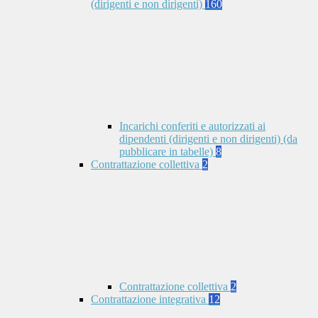
(dirigenti e non dirigenti)
160
Incarichi conferiti e autorizzati ai
dipendenti (dirigenti e non dirigenti) (da
pubblicare in tabelle)
8
Contrattazione collettiva
2
Contrattazione collettiva
2
Contrattazione integrativa
12