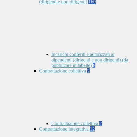
(dirigenti e non dirigenti)
160
Incarichi conferiti e autorizzati ai
dipendenti (dirigenti e non dirigenti) (da
pubblicare in tabelle)
8
Contrattazione collettiva
2
Contrattazione collettiva
2
Contrattazione integrativa
12