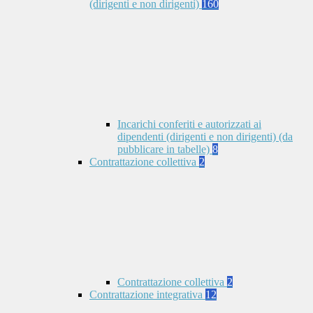
(dirigenti e non dirigenti)
160
Incarichi conferiti e autorizzati ai
dipendenti (dirigenti e non dirigenti) (da
pubblicare in tabelle)
8
Contrattazione collettiva
2
Contrattazione collettiva
2
Contrattazione integrativa
12