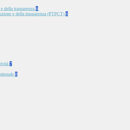
 e della trasparenza
6
rruzione e della trasparenza (PTPCT)
6
tività
7
stionale
8