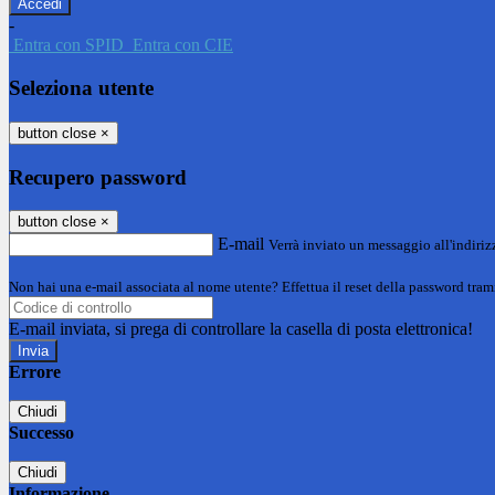
-
Entra con SPID
Entra con CIE
Seleziona utente
button close
×
Recupero password
button close
×
E-mail
Verrà inviato un messaggio all'indirizz
Non hai una e-mail associata al nome utente? Effettua il reset della password tram
E-mail inviata, si prega di controllare la casella di posta elettronica!
Errore
Chiudi
Successo
Chiudi
Informazione