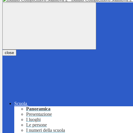
close
Scuola
Panoramica
Presentazione
I luoghi
Le persone
I numeri della scuola