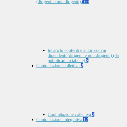
(dirigenti e non dirigenti)
160
Incarichi conferiti e autorizzati ai
dipendenti (dirigenti e non dirigenti) (da
pubblicare in tabelle)
8
Contrattazione collettiva
2
Contrattazione collettiva
2
Contrattazione integrativa
12