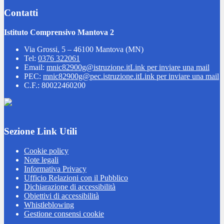
Contatti
Istituto Comprensivo Mantova 2
Via Grossi, 5 – 46100 Mantova (MN)
Tel:
0376 322061
Email:
mnic82900g@istruzione.it
Link per inviare una mail
PEC:
mnic82900g@pec.istruzione.it
Link per inviare una mail
C.F.: 80022460200
Sezione Link Utili
Cookie policy
Note legali
Informativa Privacy
Ufficio Relazioni con il Pubblico
Dichiarazione di accessibilità
Obiettivi di accessibilità
Whistleblowing
Gestione consensi cookie