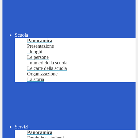
Scuola
Panoramica
Presentazione
I luoghi
Le persone
I numeri della scuola
Le carte della scuola
Organizzazione
La storia
Servizi
Panoramica
Famiglie e studenti