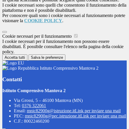
I cookie necessari sono quelli che consentono il funzionamento della
piattaforma e non è possibile disabilitarli.
Per conoscere quali sono i cookie necessari al funzionamento potete
visionare la
COOKIE POLICY
.
Cookie necessari per il funzionamento
I cookie necessari per il funzionamento non possono essere
disabilitati. È possibile consultare l'elenco nella pagina della cookie
policy.
Accetta tutti
Salva le preferenze
Istituto Comprensivo Mantova 2
Contatti
Istituto Comprensivo Mantova 2
Via Grossi, 5 – 46100 Mantova (MN)
Tel:
0376 322061
Email:
mnic82900g@istruzione.it
Link per inviare una mail
PEC:
mnic82900g@pec.istruzione.it
Link per inviare una mail
C.F.: 80022460200