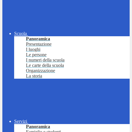
Scuola
Panoramica
Presentazione
I luoghi
Le persone
I numeri della scuola
Le carte della scuola
Organizzazione
La storia
Servizi
Panoramica
Famiglie e studenti