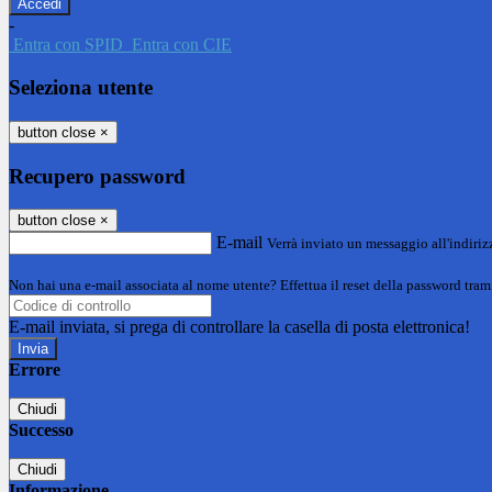
-
Entra con SPID
Entra con CIE
Seleziona utente
button close
×
Recupero password
button close
×
E-mail
Verrà inviato un messaggio all'indirizz
Non hai una e-mail associata al nome utente? Effettua il reset della password tram
E-mail inviata, si prega di controllare la casella di posta elettronica!
Errore
Chiudi
Successo
Chiudi
Informazione