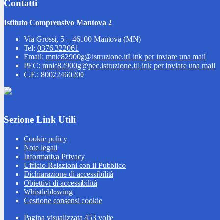
Contatti
Istituto Comprensivo Mantova 2
Via Grossi, 5 – 46100 Mantova (MN)
Tel:
0376 322061
Email:
mnic82900g@istruzione.it
Link per inviare una mail
PEC:
mnic82900g@pec.istruzione.it
Link per inviare una mail
C.F.: 80022460200
Sezione Link Utili
Cookie policy
Note legali
Informativa Privacy
Ufficio Relazioni con il Pubblico
Dichiarazione di accessibilità
Obiettivi di accessibilità
Whistleblowing
Gestione consensi cookie
Pagina visualizzata
453
volte