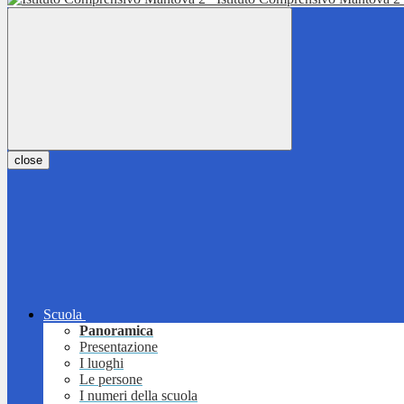
close
Scuola
Panoramica
Presentazione
I luoghi
Le persone
I numeri della scuola