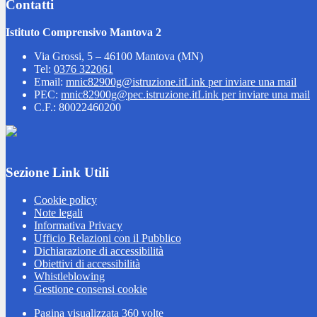
Contatti
Istituto Comprensivo Mantova 2
Via Grossi, 5 – 46100 Mantova (MN)
Tel:
0376 322061
Email:
mnic82900g@istruzione.it
Link per inviare una mail
PEC:
mnic82900g@pec.istruzione.it
Link per inviare una mail
C.F.: 80022460200
Sezione Link Utili
Cookie policy
Note legali
Informativa Privacy
Ufficio Relazioni con il Pubblico
Dichiarazione di accessibilità
Obiettivi di accessibilità
Whistleblowing
Gestione consensi cookie
Pagina visualizzata
360
volte