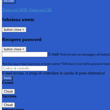
-
Entra con SPID
Entra con CIE
Seleziona utente
button close
×
Recupero password
button close
×
E-mail
Verrà inviato un messaggio all'indirizz
Non hai una e-mail associata al nome utente? Effettua il reset della password tram
E-mail inviata, si prega di controllare la casella di posta elettronica!
Errore
Chiudi
Successo
Chiudi
Informazione