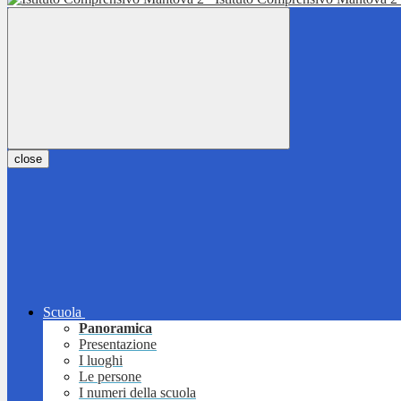
close
Scuola
Panoramica
Presentazione
I luoghi
Le persone
I numeri della scuola