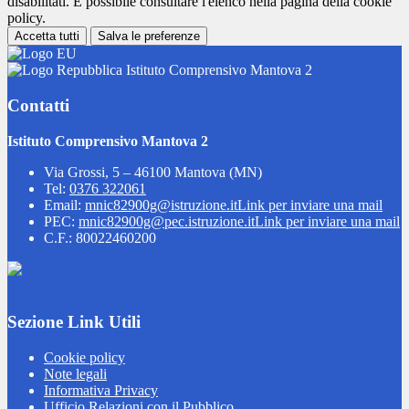
disabilitati. È possibile consultare l'elenco nella pagina della cookie
policy.
Accetta tutti
Salva le preferenze
Istituto Comprensivo Mantova 2
Contatti
Istituto Comprensivo Mantova 2
Via Grossi, 5 – 46100 Mantova (MN)
Tel:
0376 322061
Email:
mnic82900g@istruzione.it
Link per inviare una mail
PEC:
mnic82900g@pec.istruzione.it
Link per inviare una mail
C.F.: 80022460200
Sezione Link Utili
Cookie policy
Note legali
Informativa Privacy
Ufficio Relazioni con il Pubblico