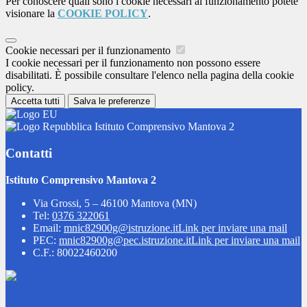
Per conoscere quali sono i cookie necessari al funzionamento potete
visionare la
COOKIE POLICY
.
Cookie necessari per il funzionamento
I cookie necessari per il funzionamento non possono essere
disabilitati. È possibile consultare l'elenco nella pagina della cookie
policy.
Accetta tutti
Salva le preferenze
Istituto Comprensivo Mantova 2
Contatti
Istituto Comprensivo Mantova 2
Via Grossi, 5 – 46100 Mantova (MN)
Tel:
0376 322061
Email:
mnic82900g@istruzione.it
Link per inviare una mail
PEC:
mnic82900g@pec.istruzione.it
Link per inviare una mail
C.F.: 80022460200