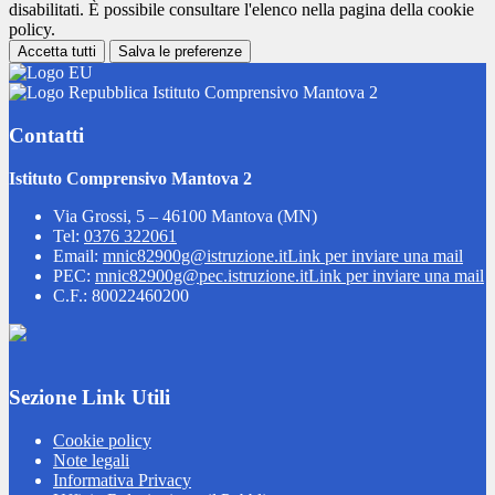
disabilitati. È possibile consultare l'elenco nella pagina della cookie
policy.
Accetta tutti
Salva le preferenze
Istituto Comprensivo Mantova 2
Contatti
Istituto Comprensivo Mantova 2
Via Grossi, 5 – 46100 Mantova (MN)
Tel:
0376 322061
Email:
mnic82900g@istruzione.it
Link per inviare una mail
PEC:
mnic82900g@pec.istruzione.it
Link per inviare una mail
C.F.: 80022460200
Sezione Link Utili
Cookie policy
Note legali
Informativa Privacy