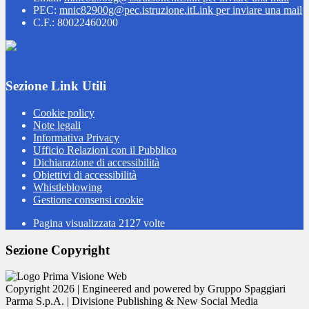
PEC:
mnic82900g@pec.istruzione.it
Link per inviare una mail
C.F.: 80022460200
Sezione Link Utili
Cookie policy
Note legali
Informativa Privacy
Ufficio Relazioni con il Pubblico
Dichiarazione di accessibilità
Obiettivi di accessibilità
Whistleblowing
Gestione consensi cookie
Pagina visualizzata
2127
volte
Sezione Copyright
Copyright 2026 | Engineered and powered by Gruppo Spaggiari
Parma S.p.A. | Divisione Publishing & New Social Media