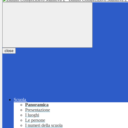
close
Scuola
Panoramica
Presentazione
I luoghi
Le persone
I numeri della scuola