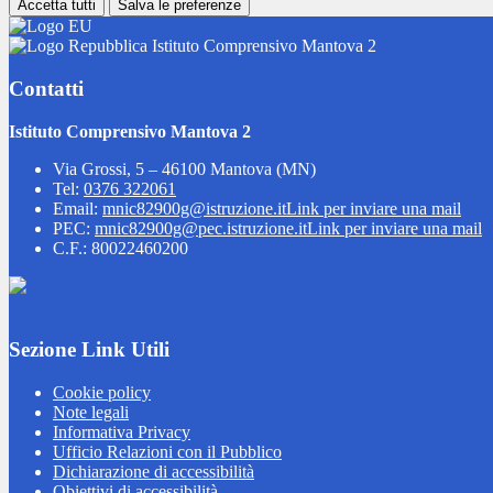
Accetta tutti
Salva le preferenze
Istituto Comprensivo Mantova 2
Contatti
Istituto Comprensivo Mantova 2
Via Grossi, 5 – 46100 Mantova (MN)
Tel:
0376 322061
Email:
mnic82900g@istruzione.it
Link per inviare una mail
PEC:
mnic82900g@pec.istruzione.it
Link per inviare una mail
C.F.: 80022460200
Sezione Link Utili
Cookie policy
Note legali
Informativa Privacy
Ufficio Relazioni con il Pubblico
Dichiarazione di accessibilità
Obiettivi di accessibilità