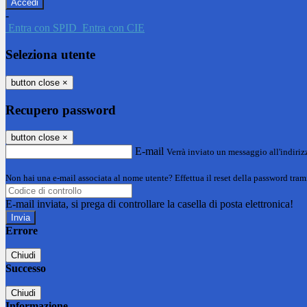
-
Entra con SPID
Entra con CIE
Seleziona utente
button close
×
Recupero password
button close
×
E-mail
Verrà inviato un messaggio all'indirizz
Non hai una e-mail associata al nome utente? Effettua il reset della password tram
E-mail inviata, si prega di controllare la casella di posta elettronica!
Errore
Chiudi
Successo
Chiudi
Informazione