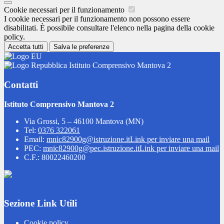
Cookie necessari per il funzionamento
I cookie necessari per il funzionamento non possono essere
disabilitati. È possibile consultare l'elenco nella pagina della cookie
policy.
Accetta tutti
Salva le preferenze
Istituto Comprensivo Mantova 2
Contatti
Istituto Comprensivo Mantova 2
Via Grossi, 5 – 46100 Mantova (MN)
Tel:
0376 322061
Email:
mnic82900g@istruzione.it
Link per inviare una mail
PEC:
mnic82900g@pec.istruzione.it
Link per inviare una mail
C.F.: 80022460200
Sezione Link Utili
Cookie policy