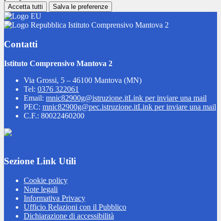
Accetta tutti
Salva le preferenze
Istituto Comprensivo Mantova 2
Contatti
Istituto Comprensivo Mantova 2
Via Grossi, 5 – 46100 Mantova (MN)
Tel:
0376 322061
Email:
mnic82900g@istruzione.it
Link per inviare una mail
PEC:
mnic82900g@pec.istruzione.it
Link per inviare una mail
C.F.: 80022460200
Sezione Link Utili
Cookie policy
Note legali
Informativa Privacy
Ufficio Relazioni con il Pubblico
Dichiarazione di accessibilità