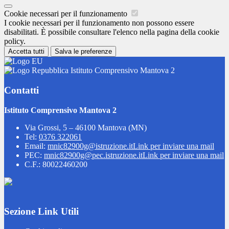
Cookie necessari per il funzionamento
I cookie necessari per il funzionamento non possono essere
disabilitati. È possibile consultare l'elenco nella pagina della cookie
policy.
Accetta tutti
Salva le preferenze
Istituto Comprensivo Mantova 2
Contatti
Istituto Comprensivo Mantova 2
Via Grossi, 5 – 46100 Mantova (MN)
Tel:
0376 322061
Email:
mnic82900g@istruzione.it
Link per inviare una mail
PEC:
mnic82900g@pec.istruzione.it
Link per inviare una mail
C.F.: 80022460200
Sezione Link Utili