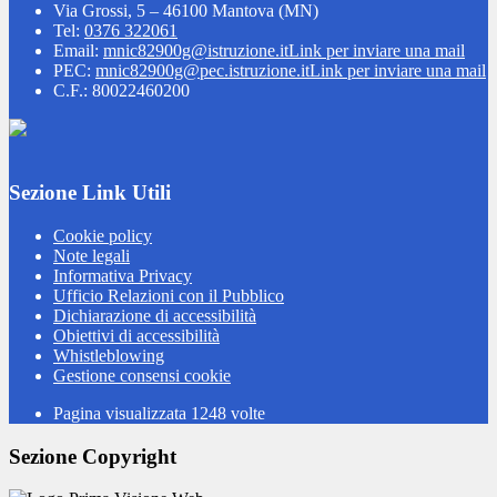
Via Grossi, 5 – 46100 Mantova (MN)
Tel:
0376 322061
Email:
mnic82900g@istruzione.it
Link per inviare una mail
PEC:
mnic82900g@pec.istruzione.it
Link per inviare una mail
C.F.: 80022460200
Sezione Link Utili
Cookie policy
Note legali
Informativa Privacy
Ufficio Relazioni con il Pubblico
Dichiarazione di accessibilità
Obiettivi di accessibilità
Whistleblowing
Gestione consensi cookie
Pagina visualizzata
1248
volte
Sezione Copyright