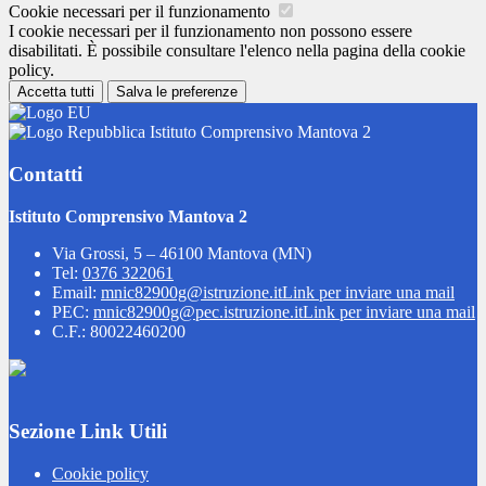
Cookie necessari per il funzionamento
I cookie necessari per il funzionamento non possono essere
disabilitati. È possibile consultare l'elenco nella pagina della cookie
policy.
Accetta tutti
Salva le preferenze
Istituto Comprensivo Mantova 2
Contatti
Istituto Comprensivo Mantova 2
Via Grossi, 5 – 46100 Mantova (MN)
Tel:
0376 322061
Email:
mnic82900g@istruzione.it
Link per inviare una mail
PEC:
mnic82900g@pec.istruzione.it
Link per inviare una mail
C.F.: 80022460200
Sezione Link Utili
Cookie policy