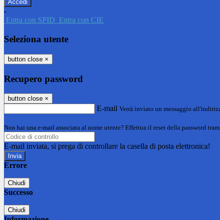
-
Entra con SPID
Entra con CIE
Seleziona utente
button close
×
Recupero password
button close
×
E-mail
Verrà inviato un messaggio all'indirizz
Non hai una e-mail associata al nome utente? Effettua il reset della password tram
E-mail inviata, si prega di controllare la casella di posta elettronica!
Errore
Chiudi
Successo
Chiudi
Informazione