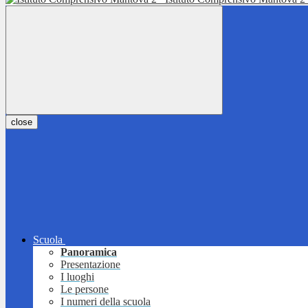
close
Scuola
Panoramica
Presentazione
I luoghi
Le persone
I numeri della scuola