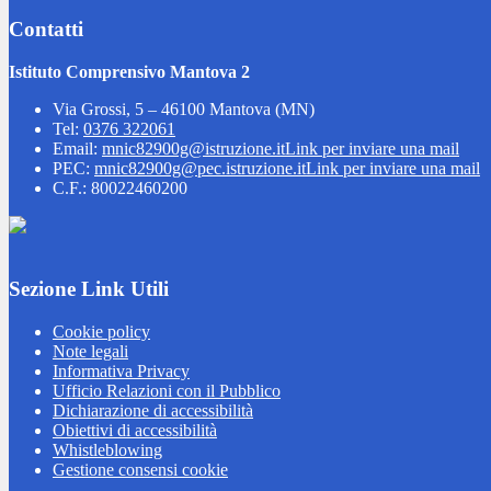
Contatti
Istituto Comprensivo Mantova 2
Via Grossi, 5 – 46100 Mantova (MN)
Tel:
0376 322061
Email:
mnic82900g@istruzione.it
Link per inviare una mail
PEC:
mnic82900g@pec.istruzione.it
Link per inviare una mail
C.F.: 80022460200
Sezione Link Utili
Cookie policy
Note legali
Informativa Privacy
Ufficio Relazioni con il Pubblico
Dichiarazione di accessibilità
Obiettivi di accessibilità
Whistleblowing
Gestione consensi cookie