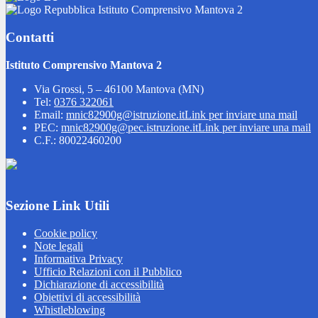
Istituto Comprensivo Mantova 2
Contatti
Istituto Comprensivo Mantova 2
Via Grossi, 5 – 46100 Mantova (MN)
Tel:
0376 322061
Email:
mnic82900g@istruzione.it
Link per inviare una mail
PEC:
mnic82900g@pec.istruzione.it
Link per inviare una mail
C.F.: 80022460200
Sezione Link Utili
Cookie policy
Note legali
Informativa Privacy
Ufficio Relazioni con il Pubblico
Dichiarazione di accessibilità
Obiettivi di accessibilità
Whistleblowing