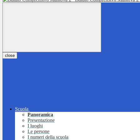
close
Scuola
Panoramica
Presentazione
I luoghi
Le persone
I numeri della scuola