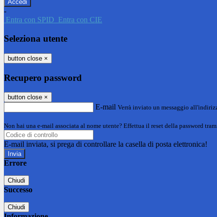
-
Entra con SPID
Entra con CIE
Seleziona utente
button close
×
Recupero password
button close
×
E-mail
Verrà inviato un messaggio all'indirizz
Non hai una e-mail associata al nome utente? Effettua il reset della password tram
E-mail inviata, si prega di controllare la casella di posta elettronica!
Errore
Chiudi
Successo
Chiudi
Informazione