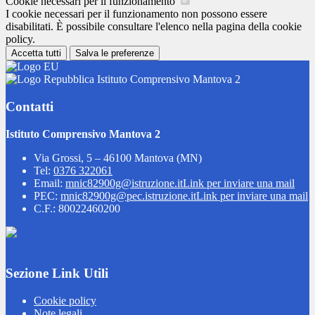
Cookie necessari per il funzionamento
I cookie necessari per il funzionamento non possono essere
disabilitati. È possibile consultare l'elenco nella pagina della cookie
policy.
Accetta tutti
Salva le preferenze
Istituto Comprensivo Mantova 2
Contatti
Istituto Comprensivo Mantova 2
Via Grossi, 5 – 46100 Mantova (MN)
Tel:
0376 322061
Email:
mnic82900g@istruzione.it
Link per inviare una mail
PEC:
mnic82900g@pec.istruzione.it
Link per inviare una mail
C.F.: 80022460200
Sezione Link Utili
Cookie policy
Note legali