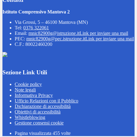
Istituto Comprensivo Mantova 2
Via Grossi, 5 – 46100 Mantova (MN)
Tel:
0376 322061
Email:
mnic82900g@istruzione.it
Link per inviare una mail
PEC:
mnic82900g@pec.istruzione.it
Link per inviare una mail
C.F.: 80022460200
Sezione Link Utili
Cookie policy
Note legali
Informativa Privacy
Ufficio Relazioni con il Pubblico
Dichiarazione di accessibilità
Obiettivi di accessibilità
Whistleblowing
Gestione consensi cookie
Pagina visualizzata
455
volte