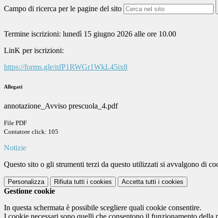
Campo di ricerca per le pagine del sito
Termine iscrizioni: lunedì 15 giugno 2026 alle ore 10.00
LinK per iscrizioni:
https://forms.gle/nfP1RWGr1WkL45ix8
Allegati
annotazione_Avviso prescuola_4.pdf
File PDF
Contatore click: 105
Notizie
Questo sito o gli strumenti terzi da questo utilizzati si avvalgono di coo
Personalizza
Rifiuta tutti
i cookies
Accetta tutti
i cookies
Gestione cookie
In questa schermata è possibile scegliere quali cookie consentire.
I cookie necessari sono quelli che consentono il funzionamento della pi