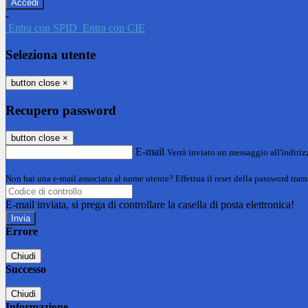
-
Entra con SPID
Entra con CIE
Seleziona utente
button close
×
Recupero password
button close
×
E-mail
Verrà inviato un messaggio all'indirizz
Non hai una e-mail associata al nome utente? Effettua il reset della password tram
E-mail inviata, si prega di controllare la casella di posta elettronica!
Errore
Chiudi
Successo
Chiudi
Informazione