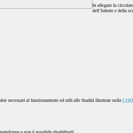
In allegato la circolar
dell’Istituto e della 
kie necessari al funzionamento ed utili alle finalità illustrate nella
COO
attaforma e non è possibile disabilitarli.