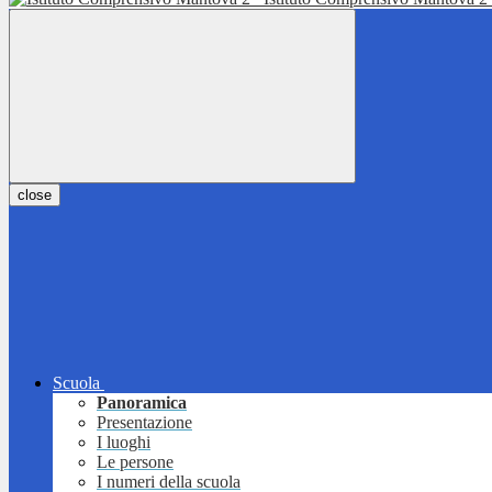
close
Scuola
Panoramica
Presentazione
I luoghi
Le persone
I numeri della scuola