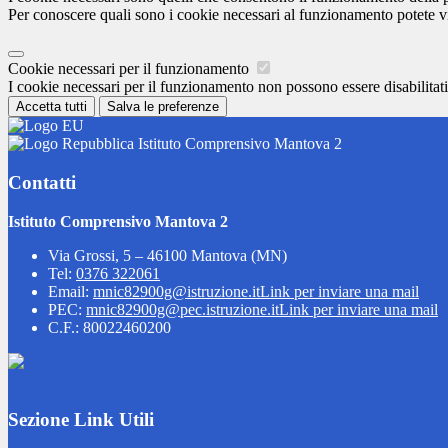
Per conoscere quali sono i cookie necessari al funzionamento potete v
Cookie necessari per il funzionamento
I cookie necessari per il funzionamento non possono essere disabilitati.
Accetta tutti
Salva le preferenze
Istituto Comprensivo Mantova 2
Contatti
Istituto Comprensivo Mantova 2
Via Grossi, 5 – 46100 Mantova (MN)
Tel:
0376 322061
Email:
mnic82900g@istruzione.it
Link per inviare una mail
PEC:
mnic82900g@pec.istruzione.it
Link per inviare una mail
C.F.: 80022460200
Sezione Link Utili