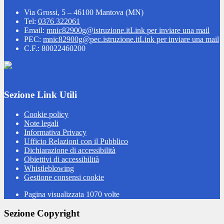
Via Grossi, 5 – 46100 Mantova (MN)
Tel:
0376 322061
Email:
mnic82900g@istruzione.it
Link per inviare una mail
PEC:
mnic82900g@pec.istruzione.it
Link per inviare una mail
C.F.: 80022460200
Sezione Link Utili
Cookie policy
Note legali
Informativa Privacy
Ufficio Relazioni con il Pubblico
Dichiarazione di accessibilità
Obiettivi di accessibilità
Whistleblowing
Gestione consensi cookie
Pagina visualizzata
1070
volte
Sezione Copyright