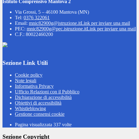
Istituto Comprensivo Mantova 2
Via Grossi, 5 – 46100 Mantova (MN)
Tel:
0376 322061
Email:
mnic82900g@istruzione.it
Link per inviare una mail
PEC:
mnic82900g@pec.istruzione.it
Link per inviare una mail
C.F.: 80022460200
Sezione Link Utili
Cookie policy
Note legali
Informativa Privacy
Ufficio Relazioni con il Pubblico
Dichiarazione di accessibilità
Obiettivi di accessibilità
Whistleblowing
Gestione consensi cookie
Pagina visualizzata
337
volte
Sezione Copyright