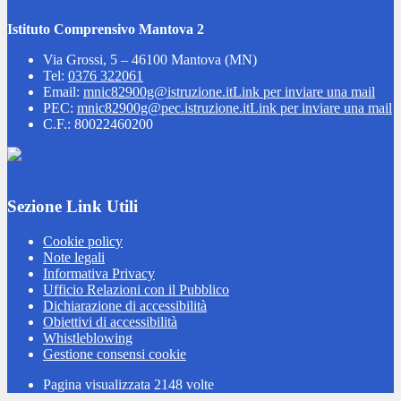
Istituto Comprensivo Mantova 2
Via Grossi, 5 – 46100 Mantova (MN)
Tel:
0376 322061
Email:
mnic82900g@istruzione.it
Link per inviare una mail
PEC:
mnic82900g@pec.istruzione.it
Link per inviare una mail
C.F.: 80022460200
Sezione Link Utili
Cookie policy
Note legali
Informativa Privacy
Ufficio Relazioni con il Pubblico
Dichiarazione di accessibilità
Obiettivi di accessibilità
Whistleblowing
Gestione consensi cookie
Pagina visualizzata
2148
volte