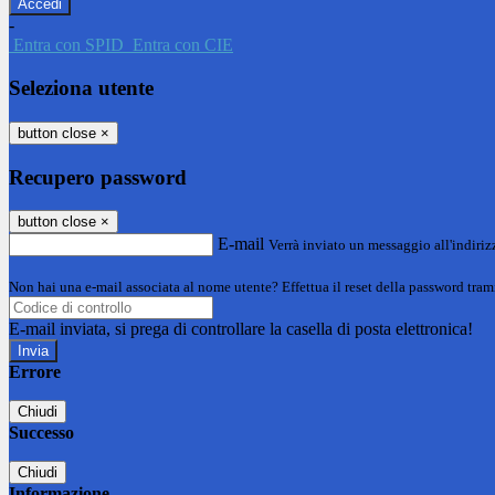
-
Entra con SPID
Entra con CIE
Seleziona utente
button close
×
Recupero password
button close
×
E-mail
Verrà inviato un messaggio all'indirizz
Non hai una e-mail associata al nome utente? Effettua il reset della password tram
E-mail inviata, si prega di controllare la casella di posta elettronica!
Errore
Chiudi
Successo
Chiudi
Informazione