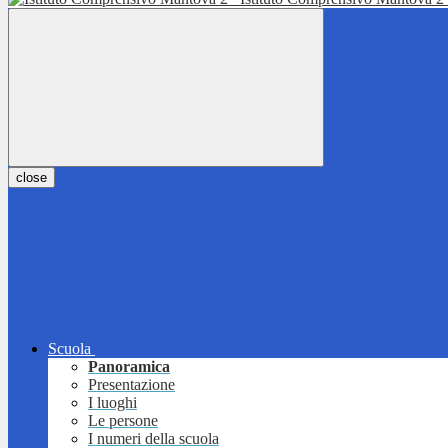
close
Scuola
Panoramica
Presentazione
I luoghi
Le persone
I numeri della scuola