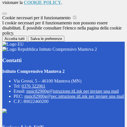
visionare la
COOKIE POLICY
.
Cookie necessari per il funzionamento
I cookie necessari per il funzionamento non possono essere
disabilitati. È possibile consultare l'elenco nella pagina della cookie
policy.
Accetta tutti
Salva le preferenze
Istituto Comprensivo Mantova 2
Contatti
Istituto Comprensivo Mantova 2
Via Grossi, 5 – 46100 Mantova (MN)
Tel:
0376 322061
Email:
mnic82900g@istruzione.it
Link per inviare una mail
PEC:
mnic82900g@pec.istruzione.it
Link per inviare una mail
C.F.: 80022460200