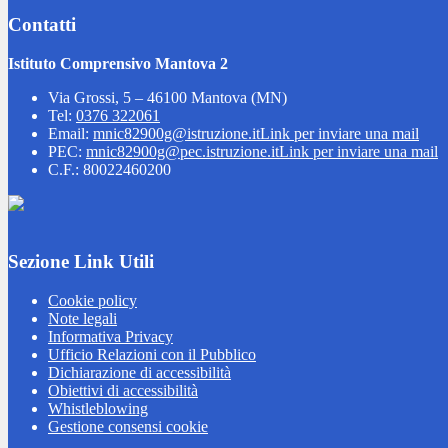
Contatti
Istituto Comprensivo Mantova 2
Via Grossi, 5 – 46100 Mantova (MN)
Tel:
0376 322061
Email:
mnic82900g@istruzione.it
Link per inviare una mail
PEC:
mnic82900g@pec.istruzione.it
Link per inviare una mail
C.F.: 80022460200
Sezione Link Utili
Cookie policy
Note legali
Informativa Privacy
Ufficio Relazioni con il Pubblico
Dichiarazione di accessibilità
Obiettivi di accessibilità
Whistleblowing
Gestione consensi cookie