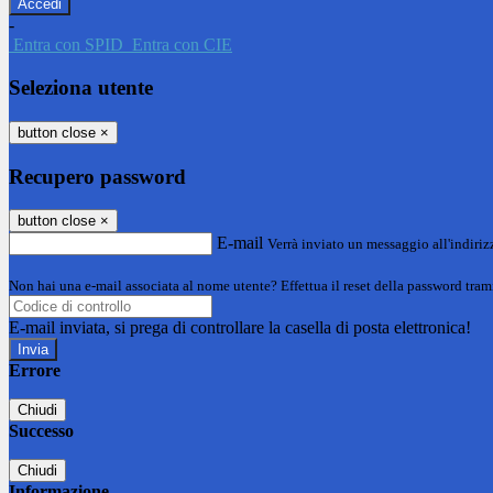
-
Entra con SPID
Entra con CIE
Seleziona utente
button close
×
Recupero password
button close
×
E-mail
Verrà inviato un messaggio all'indirizz
Non hai una e-mail associata al nome utente? Effettua il reset della password tram
E-mail inviata, si prega di controllare la casella di posta elettronica!
Errore
Chiudi
Successo
Chiudi
Informazione