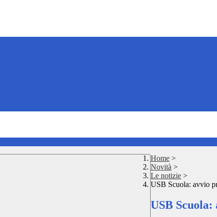
Home
>
Novità
>
Le notizie
>
USB Scuola: avvio pr
USB Scuola: 