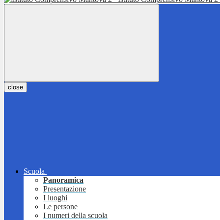
close
Scuola
Panoramica
Presentazione
I luoghi
Le persone
I numeri della scuola