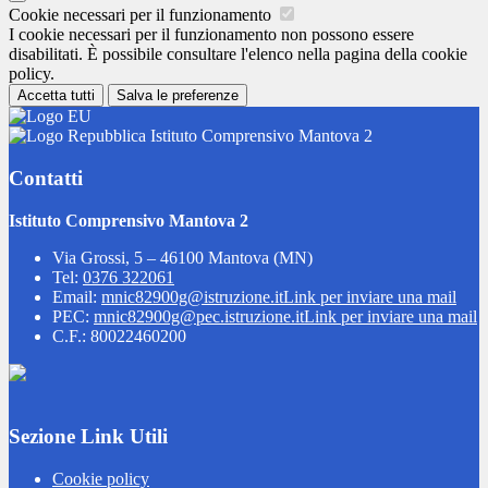
Cookie necessari per il funzionamento
I cookie necessari per il funzionamento non possono essere
disabilitati. È possibile consultare l'elenco nella pagina della cookie
policy.
Accetta tutti
Salva le preferenze
Istituto Comprensivo Mantova 2
Contatti
Istituto Comprensivo Mantova 2
Via Grossi, 5 – 46100 Mantova (MN)
Tel:
0376 322061
Email:
mnic82900g@istruzione.it
Link per inviare una mail
PEC:
mnic82900g@pec.istruzione.it
Link per inviare una mail
C.F.: 80022460200
Sezione Link Utili
Cookie policy