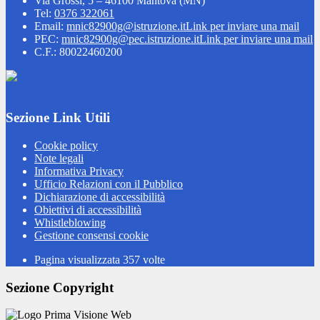
Via Grossi, 5 – 46100 Mantova (MN)
Tel:
0376 322061
Email:
mnic82900g@istruzione.it
Link per inviare una mail
PEC:
mnic82900g@pec.istruzione.it
Link per inviare una mail
C.F.: 80022460200
Sezione Link Utili
Cookie policy
Note legali
Informativa Privacy
Ufficio Relazioni con il Pubblico
Dichiarazione di accessibilità
Obiettivi di accessibilità
Whistleblowing
Gestione consensi cookie
Pagina visualizzata
357
volte
Sezione Copyright