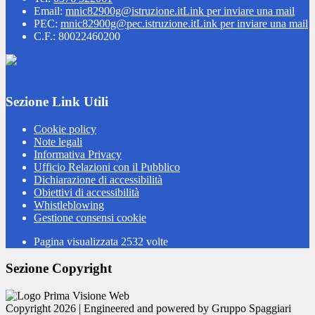
Email:
mnic82900g@istruzione.it
Link per inviare una mail
PEC:
mnic82900g@pec.istruzione.it
Link per inviare una mail
C.F.: 80022460200
Sezione Link Utili
Cookie policy
Note legali
Informativa Privacy
Ufficio Relazioni con il Pubblico
Dichiarazione di accessibilità
Obiettivi di accessibilità
Whistleblowing
Gestione consensi cookie
Pagina visualizzata
2532
volte
Sezione Copyright
Copyright 2026 | Engineered and powered by Gruppo Spaggiari