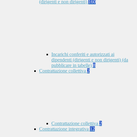
(dirigenti e non dirigenti)
160
Incarichi conferiti e autorizzati ai
dipendenti (dirigenti e non dirigenti) (da
pubblicare in tabelle)
8
Contrattazione collettiva
2
Contrattazione collettiva
2
Contrattazione integrativa
12