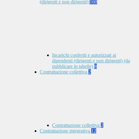
(dirigenti e non dirigenti)
160
Incarichi conferiti e autorizzati ai
dipendenti (dirigenti e non dirigenti) (da
pubblicare in tabelle)
8
Contrattazione collettiva
2
Contrattazione collettiva
2
Contrattazione integrativa
12