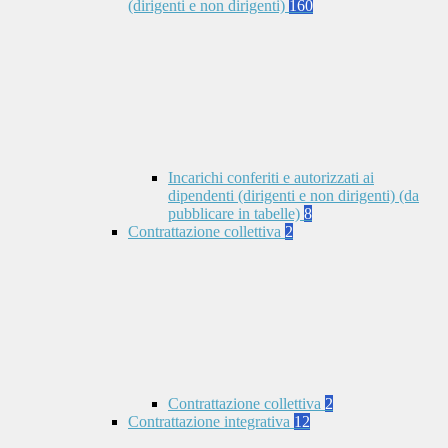
(dirigenti e non dirigenti)
160
Incarichi conferiti e autorizzati ai
dipendenti (dirigenti e non dirigenti) (da
pubblicare in tabelle)
8
Contrattazione collettiva
2
Contrattazione collettiva
2
Contrattazione integrativa
12