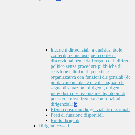
Incarichi dirigenziali, a qualsiasi titolo
conferiti, ivi inclusi quelli conferiti
discrezionalmente dall'organo di indirizzo
politico senza procedure pubbliche di
selezione e titolari di posizione
organizzativa con funzioni dirigenziali (da
pubblicare in tabelle che distinguano le
seguenti situazioni: dirigenti, dirigenti
individuati discrezionalmente, titolari di
posizione organizzativa con funzioni
dirigenziali)
6
Elenco posizioni dirigenziali discrezionali
Posti di funzione disponibili
Ruolo dirigenti
Dirigenti cessati