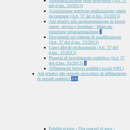
Automatizzazione delle procedure (Art. 37
del d.lgs. 33/2013)
Acquisizione interesse realizzazione opere
incompiute (Art. 37 del d.lgs. 33/2013)
Atti relativi alla programmazione di lavori,
opere, servizi e forniture / Mancata
redazione programmazione
2
Documenti sul sistema di qualificazione
(Art. 37 del d.lgs. 33/2013)
Gravi illeciti professionali (Art. 37 del
d.lgs. 33/2013)
Progetti di investimento pubblico (Art. 37
del d.lgs. 33/2013)
1
Affidamenti Servizi pubblici locali (SPL)
Atti relativi alle singole procedure di affidamento
di appalti pubblici
496
Pubblicazione - Documenti di gara -