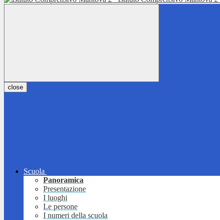
close
Scuola
Panoramica
Presentazione
I luoghi
Le persone
I numeri della scuola