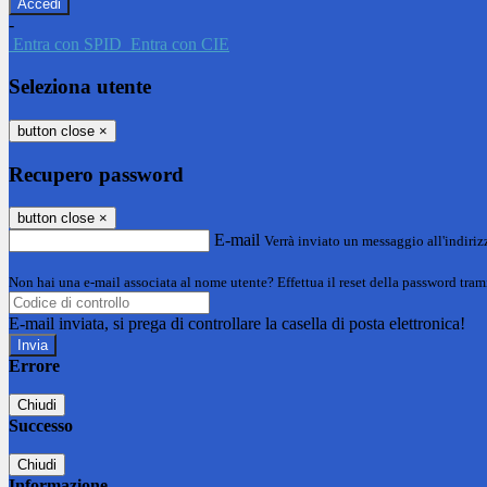
-
Entra con SPID
Entra con CIE
Seleziona utente
button close
×
Recupero password
button close
×
E-mail
Verrà inviato un messaggio all'indirizz
Non hai una e-mail associata al nome utente? Effettua il reset della password tram
E-mail inviata, si prega di controllare la casella di posta elettronica!
Errore
Chiudi
Successo
Chiudi
Informazione