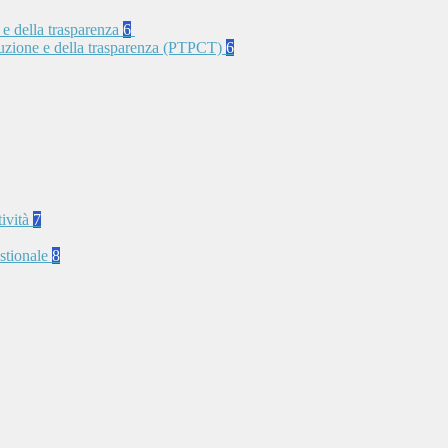
 e della trasparenza
6
rruzione e della trasparenza (PTPCT)
6
tività
7
stionale
8