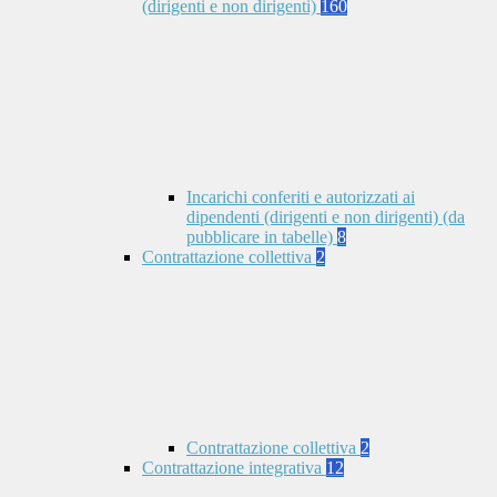
(dirigenti e non dirigenti)
160
Incarichi conferiti e autorizzati ai
dipendenti (dirigenti e non dirigenti) (da
pubblicare in tabelle)
8
Contrattazione collettiva
2
Contrattazione collettiva
2
Contrattazione integrativa
12