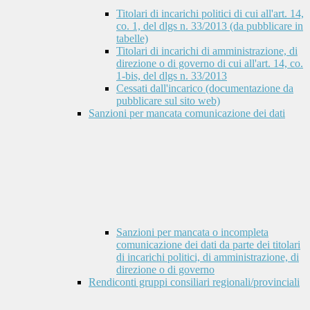
Titolari di incarichi politici di cui all'art. 14,
co. 1, del dlgs n. 33/2013 (da pubblicare in
tabelle)
Titolari di incarichi di amministrazione, di
direzione o di governo di cui all'art. 14, co.
1-bis, del dlgs n. 33/2013
Cessati dall'incarico (documentazione da
pubblicare sul sito web)
Sanzioni per mancata comunicazione dei dati
Sanzioni per mancata o incompleta
comunicazione dei dati da parte dei titolari
di incarichi politici, di amministrazione, di
direzione o di governo
Rendiconti gruppi consiliari regionali/provinciali