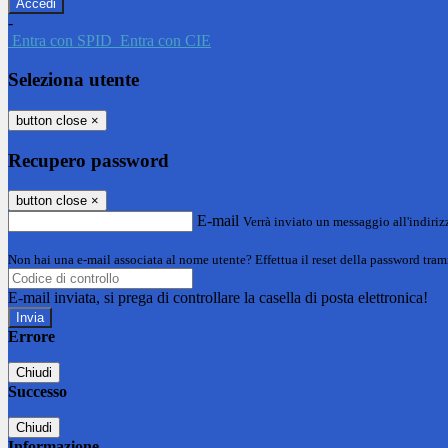
-
Entra con SPID
Entra con CIE
Seleziona utente
button close
×
Recupero password
button close
×
E-mail
Verrà inviato un messaggio all'indirizz
Non hai una e-mail associata al nome utente? Effettua il reset della password tram
E-mail inviata, si prega di controllare la casella di posta elettronica!
Errore
Chiudi
Successo
Chiudi
Informazione