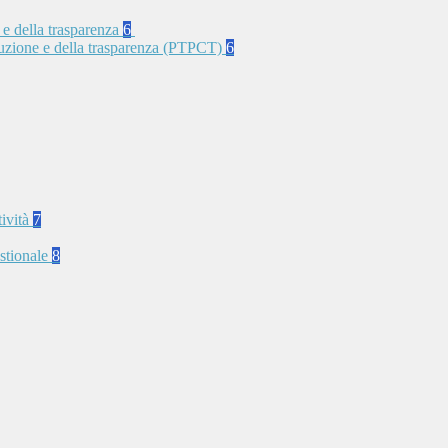
 e della trasparenza
6
rruzione e della trasparenza (PTPCT)
6
tività
7
stionale
8