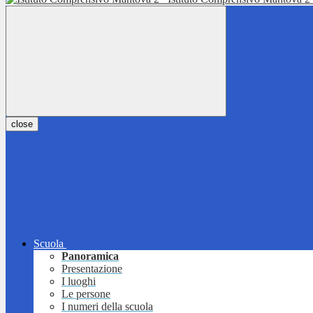
close
Scuola
Panoramica
Presentazione
I luoghi
Le persone
I numeri della scuola