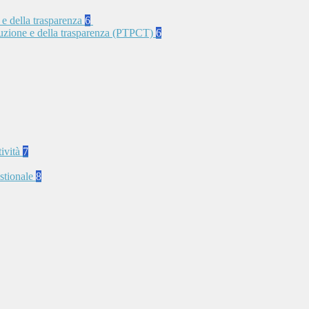
 e della trasparenza
6
rruzione e della trasparenza (PTPCT)
6
tività
7
stionale
8