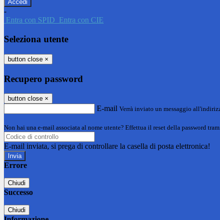
-
Entra con SPID
Entra con CIE
Seleziona utente
button close
×
Recupero password
button close
×
E-mail
Verrà inviato un messaggio all'indirizz
Non hai una e-mail associata al nome utente? Effettua il reset della password tram
E-mail inviata, si prega di controllare la casella di posta elettronica!
Errore
Chiudi
Successo
Chiudi
Informazione