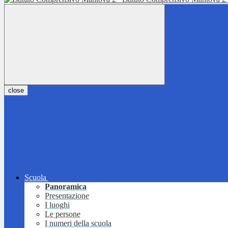
close
Scuola
Panoramica
Presentazione
I luoghi
Le persone
I numeri della scuola