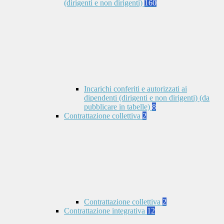
(dirigenti e non dirigenti)
160
Incarichi conferiti e autorizzati ai
dipendenti (dirigenti e non dirigenti) (da
pubblicare in tabelle)
8
Contrattazione collettiva
2
Contrattazione collettiva
2
Contrattazione integrativa
12