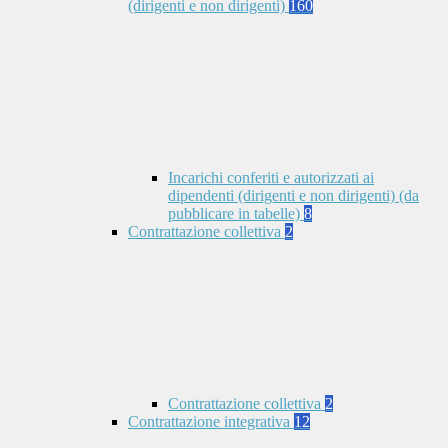
(dirigenti e non dirigenti)
160
Incarichi conferiti e autorizzati ai
dipendenti (dirigenti e non dirigenti) (da
pubblicare in tabelle)
8
Contrattazione collettiva
2
Contrattazione collettiva
2
Contrattazione integrativa
12