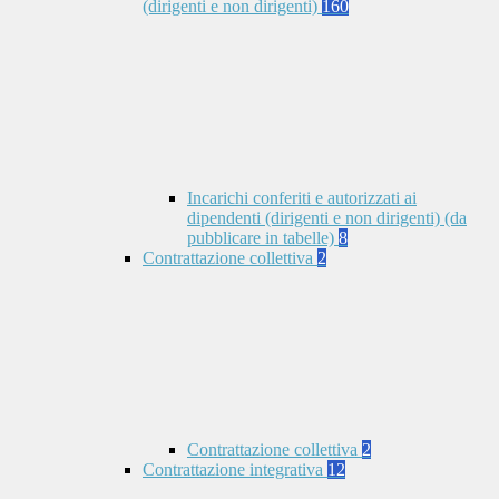
(dirigenti e non dirigenti)
160
Incarichi conferiti e autorizzati ai
dipendenti (dirigenti e non dirigenti) (da
pubblicare in tabelle)
8
Contrattazione collettiva
2
Contrattazione collettiva
2
Contrattazione integrativa
12